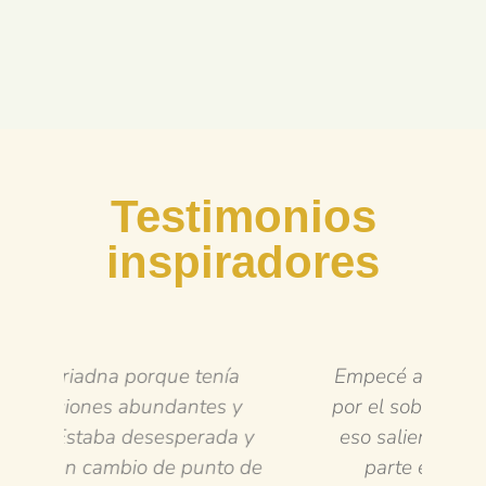
Testimonios
inspiradores
a
Empecé a trabajar con Ariadna
Q
 y
por el sobrepeso, pero a raíz de
cli
a y
eso salieron otros temas de la
ne
o de
parte emocional. Lo más
est