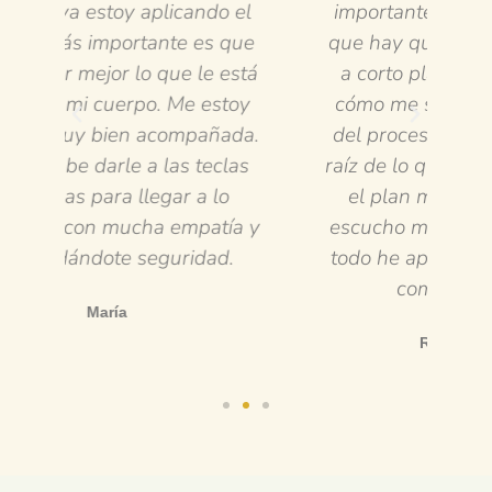
el
importante que he aprendido es
que
que hay que marcar los objetivos
ex
stá
a corto plazo, poner atención a
y 
oy
cómo me siento y que a lo largo
y 
da.
del proceso hay altibajos. Pero a
as
raíz de lo que hemos trabajado en
el plan me siento más fuerte,
a y
escucho mejor mi cuerpo y sobre
es
todo he aprendido a ponerme yo
qu
como mi prioridad.
Rosanny Vargas