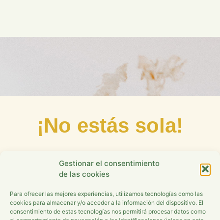
¡No estás sola!
Puedo acompañarte a entender qué le
Gestionar el consentimiento
pasa a tu cuerpo y a poner orden de
de las cookies
una forma respetuosa y duradera
Para ofrecer las mejores experiencias, utilizamos tecnologías como las
cookies para almacenar y/o acceder a la información del dispositivo. El
consentimiento de estas tecnologías nos permitirá procesar datos como