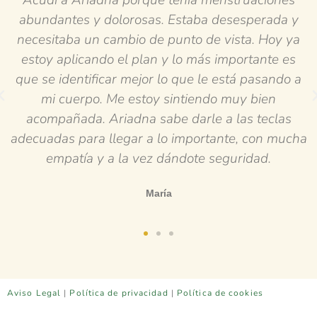
da y
pero a raíz de eso salieron otros temas de 
y ya
emocional. Lo más importante que he ap
e es
es que hay que marcar los objetivos a cort
ndo a
poner atención a cómo me siento y que a l
del proceso hay altibajos. Pero a raíz de 
las
hemos trabajado en el plan me siento más
mucha
escucho mejor mi cuerpo y sobre todo
aprendido a ponerme yo como mi prior
Rosanny Vargas
Aviso Legal
|
Política de privacidad
|
Política de cookies