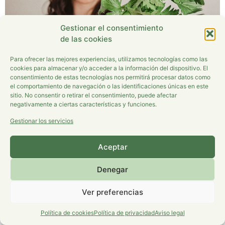
Gestionar el consentimiento
de las cookies
Para ofrecer las mejores experiencias, utilizamos tecnologías como las
cookies para almacenar y/o acceder a la información del dispositivo. El
consentimiento de estas tecnologías nos permitirá procesar datos como
el comportamiento de navegación o las identificaciones únicas en este
sitio. No consentir o retirar el consentimiento, puede afectar
En los últimos tiempos se han puesto muy de moda las
negativamente a ciertas características y funciones.
detoxificaciones y es que cada vez hay más personas
Gestionar los servicios
conscientes de que limpiar el cuerpo por dentro forma
parte del plan para un estilo de vida saludable que nos
Aceptar
haga sentir con vitalidad, ligereza y energía. ¿PORQUÉ
HACER DETOX? Nuestro cuerpo se va […]
Denegar
Aviso Legal
|
Política de privacidad
|
Política de cookies
Ver preferencias
Política de cookies
Política de privacidad
Aviso legal