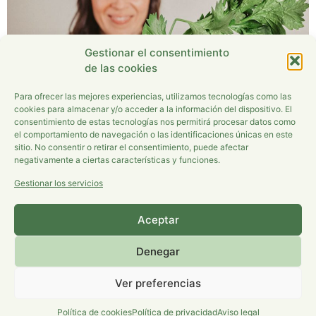
Gestionar el consentimiento
de las cookies
Para ofrecer las mejores experiencias, utilizamos tecnologías como las
cookies para almacenar y/o acceder a la información del dispositivo. El
consentimiento de estas tecnologías nos permitirá procesar datos como
el comportamiento de navegación o las identificaciones únicas en este
sitio. No consentir o retirar el consentimiento, puede afectar
negativamente a ciertas características y funciones.
En los últimos tiempos se han puesto muy de moda las
Gestionar los servicios
detoxificaciones y es que cada vez hay más personas
conscientes de que limpiar el cuerpo por dentro forma
Aceptar
parte del plan para un estilo de vida saludable que nos
haga sentir con vitalidad, ligereza y energía. ¿PORQUÉ
Denegar
HACER DETOX? Nuestro cuerpo se va […]
Ver preferencias
Aviso Legal
|
Política de privacidad
|
Política de cookies
Política de cookies
Política de privacidad
Aviso legal