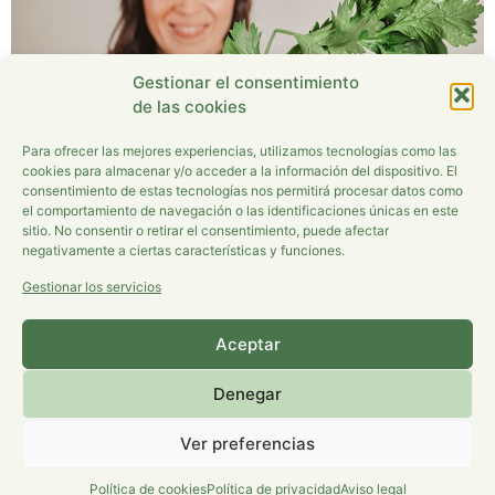
Gestionar el consentimiento
de las cookies
Para ofrecer las mejores experiencias, utilizamos tecnologías como las
cookies para almacenar y/o acceder a la información del dispositivo. El
consentimiento de estas tecnologías nos permitirá procesar datos como
el comportamiento de navegación o las identificaciones únicas en este
sitio. No consentir o retirar el consentimiento, puede afectar
negativamente a ciertas características y funciones.
En los últimos tiempos se han puesto muy de moda las
Gestionar los servicios
detoxificaciones y es que cada vez hay más personas
conscientes de que limpiar el cuerpo por dentro forma
Aceptar
parte del plan para un estilo de vida saludable que nos
haga sentir con vitalidad, ligereza y energía. ¿PORQUÉ
Denegar
HACER DETOX? Nuestro cuerpo se va […]
Ver preferencias
Aviso Legal
|
Política de privacidad
|
Política de cookies
Política de cookies
Política de privacidad
Aviso legal