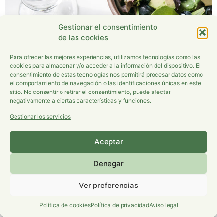
Gestionar el consentimiento
de las cookies
Para ofrecer las mejores experiencias, utilizamos tecnologías como las
cookies para almacenar y/o acceder a la información del dispositivo. El
consentimiento de estas tecnologías nos permitirá procesar datos como
DESCUBRE CÓMO CREAR TU PROPIO PLAN DETOX
el comportamiento de navegación o las identificaciones únicas en este
CASERO Y RECARGAR TU VITALIDAD DESDE CASA En
sitio. No consentir o retirar el consentimiento, puede afectar
negativamente a ciertas características y funciones.
un mundo lleno de distracciones y ritmo acelerado,
todos anhelamos un momento para recargar y renovar
Gestionar los servicios
nuestra energía o incluso reforzar el sistema inmune. Un
plan detox en casa puede ser la respuesta para
Aceptar
revitalizar tanto tu cuerpo como tu […]
Denegar
Aviso Legal
|
Política de privacidad
|
Política de cookies
Ver preferencias
Política de cookies
Política de privacidad
Aviso legal